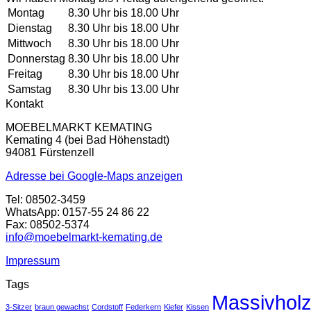
1.140 €
560 €.
Montag
8.30 Uhr bis 18.00 Uhr
Dienstag
8.30 Uhr bis 18.00 Uhr
Mittwoch
8.30 Uhr bis 18.00 Uhr
Donnerstag
8.30 Uhr bis 18.00 Uhr
Freitag
8.30 Uhr bis 18.00 Uhr
Samstag
8.30 Uhr bis 13.00 Uhr
Kontakt
MOEBELMARKT KEMATING
Kemating 4 (bei Bad Höhenstadt)
94081 Fürstenzell
Adresse bei Google-Maps anzeigen
Tel: 08502-3459
WhatsApp: 0157-55 24 86 22
Fax: 08502-5374
info@moebelmarkt-kemating.de
Impressum
Tags
Massivhol
3-Sitzer
braun gewachst
Cordstoff
Federkern
Kiefer
Kissen