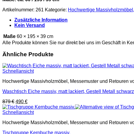
Artikelnummer:
261
Kategorie:
Hochwertige Massivholzmöbel, 
Zusätzliche Information
Kein Versand
Maße
60 × 195 × 39 cm
Alle Produkte können Sie nur direkt bei uns im Geschäft in Ke
Ähnliche Produkte
Schnellansicht
Hochwertige Massivholzmöbel, Messemuster und Retouren von G
Waschtisch Eiche massiv, matt lackiert, Gestell Metall schwarz 
Ursprünglicher
Aktueller
879
€
490
€
Preis
Preis
war:
ist:
Schnellansicht
879 €
490 €.
Hochwertige Massivholzmöbel, Messemuster und Retouren von G
Tischgruppe Kernbuche massiv.