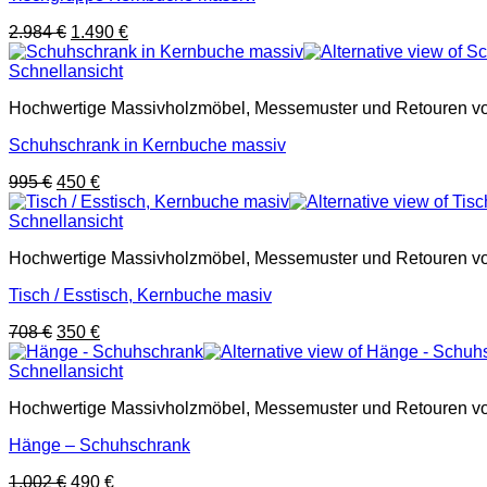
Ursprünglicher
Aktueller
2.984
€
1.490
€
Preis
Preis
war:
ist:
Schnellansicht
2.984 €
1.490 €.
Hochwertige Massivholzmöbel, Messemuster und Retouren von G
Schuhschrank in Kernbuche massiv
Ursprünglicher
Aktueller
995
€
450
€
Preis
Preis
war:
ist:
Schnellansicht
995 €
450 €.
Hochwertige Massivholzmöbel, Messemuster und Retouren von G
Tisch / Esstisch, Kernbuche masiv
Ursprünglicher
Aktueller
708
€
350
€
Preis
Preis
war:
ist:
Schnellansicht
708 €
350 €.
Hochwertige Massivholzmöbel, Messemuster und Retouren von G
Hänge – Schuhschrank
Ursprünglicher
Aktueller
1.002
€
490
€