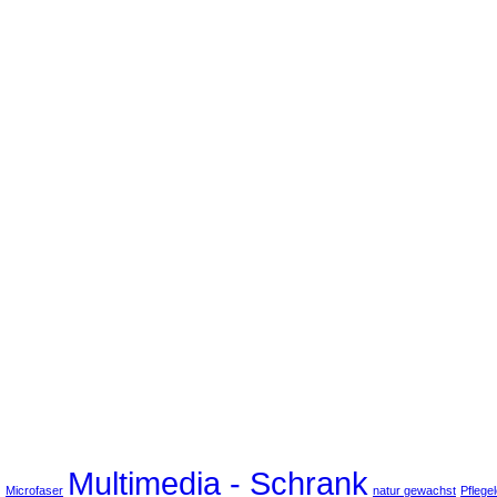
z
Multimedia - Schrank
Microfaser
natur gewachst
Pflegel