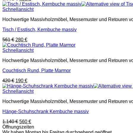
Preis
Preis
war:
ist:
Schnellansicht
1.002 €
490 €.
Hochwertige Massivholzmöbel, Messemuster und Retouren von G
Tisch / Esstisch, Kernbuche massiv
Ursprünglicher
Aktueller
561
€
280
€
Preis
Preis
war:
ist:
Schnellansicht
561 €
280 €.
Hochwertige Massivholzmöbel, Messemuster und Retouren von G
Couchtisch Rund, Platte Marmor
Ursprünglicher
Aktueller
420
€
190
€
Preis
Preis
war:
ist:
Schnellansicht
420 €
190 €.
Hochwertige Massivholzmöbel, Messemuster und Retouren von G
Hänge-Schuhschrank Kernbuche massiv
Ursprünglicher
Aktueller
1.140
€
560
€
Preis
Preis
Öffnungszeiten
war:
ist:
Wir haben Montag bis Freitag durchgehend geöffnet.