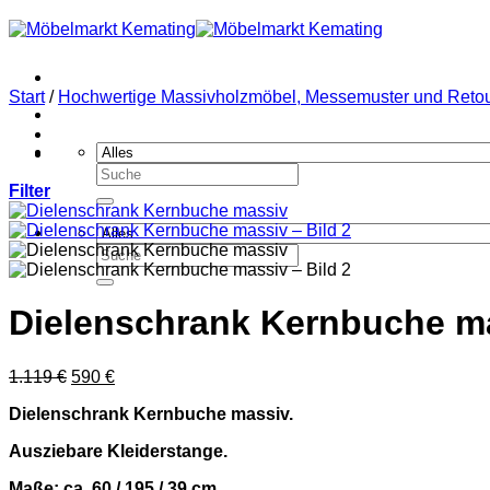
Zum
Inhalt
springen
Start
/
Hochwertige Massivholzmöbel, Messemuster und Retouren
Suchen
Filter
nach:
Suchen
nach:
Dielenschrank Kernbuche m
Ursprünglicher
Aktueller
1.119
€
590
€
Preis
Preis
Dielenschrank Kernbuche massiv.
war:
ist:
1.119 €
590 €.
Ausziebare Kleiderstange.
Maße: ca. 60 / 195 / 39 cm