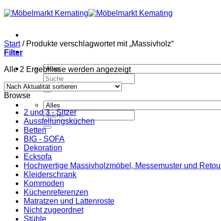
Zum
Inhalt
springen
Start
/
Produkte verschlagwortet mit „Massivholz“
Filter
Nach
Alle 2 Ergebnisse werden angezeigt
Suchen
Aktualität
nach:
sortiert
Browse
2 und 3 - Sitzer
Suchen
Ausstellungsküchen
nach:
Betten
BIG - SOFA
Dekoration
Ecksofa
Hochwertige Massivholzmöbel, Messemuster und Retouren
Kleiderschrank
Kommoden
Küchenreferenzen
Matratzen und Lattenroste
Nicht zugeordnet
Stühle