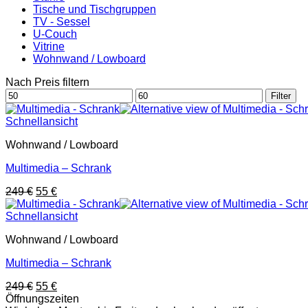
Tische und Tischgruppen
TV - Sessel
U-Couch
Vitrine
Wohnwand / Lowboard
Nach Preis filtern
Min.
Max.
Filter
Preis
Preis
Schnellansicht
Wohnwand / Lowboard
Multimedia – Schrank
Ursprünglicher
Aktueller
249
€
55
€
Preis
Preis
war:
ist:
Schnellansicht
249 €
55 €.
Wohnwand / Lowboard
Multimedia – Schrank
Ursprünglicher
Aktueller
249
€
55
€
Preis
Preis
Öffnungszeiten