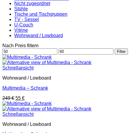
Nicht zugeordnet
Stühle
Tische und Tischgruppen
TV - Sessel
U-Couch
Vitrine
Wohnwand / Lowboard
Nach Preis filtern
Min.
Max.
Filter
Preis
Preis
Schnellansicht
Wohnwand / Lowboard
Multimedia – Schrank
Ursprünglicher
Aktueller
249
€
55
€
Preis
Preis
war:
ist:
249 €
55 €.
Schnellansicht
Wohnwand / Lowboard