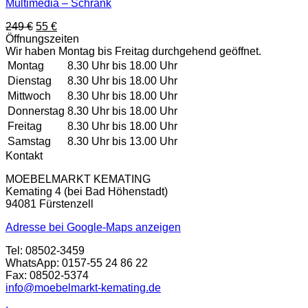
Multimedia – Schrank
Ursprünglicher
Aktueller
249
€
55
€
Preis
Preis
Öffnungszeiten
war:
ist:
Wir haben Montag bis Freitag durchgehend geöffnet.
249 €
55 €.
Montag
8.30 Uhr bis 18.00 Uhr
Dienstag
8.30 Uhr bis 18.00 Uhr
Mittwoch
8.30 Uhr bis 18.00 Uhr
Donnerstag
8.30 Uhr bis 18.00 Uhr
Freitag
8.30 Uhr bis 18.00 Uhr
Samstag
8.30 Uhr bis 13.00 Uhr
Kontakt
MOEBELMARKT KEMATING
Kemating 4 (bei Bad Höhenstadt)
94081 Fürstenzell
Adresse bei Google-Maps anzeigen
Tel: 08502-3459
WhatsApp: 0157-55 24 86 22
Fax: 08502-5374
info@moebelmarkt-kemating.de