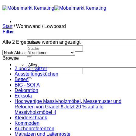
Zum
Inhalt
springen
Start
/
Wohnwand / Lowboard
Filter
Nach
Alle 2 Ergebnisse werden angezeigt
Aktualität
Suchen
sortiert
nach:
Browse
2 und 3 - Sitzer
Suchen
Ausstellungsküchen
nach:
Betten
BIG - SOFA
Dekoration
Ecksofa
Hochwertige Massivholzmöbel, Messemuster und
Retouren von Gradel !! Jetzt 20 % auf alle
Massivholzmöbel !!
Kleiderschrank
Kommoden
Küchenreferenzen
Matratzen und Lattenroste