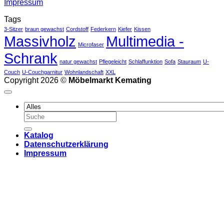
Impressum
Tags
3-Sitzer
braun gewachst
Cordstoff
Federkern
Kiefer
Kissen
Massivholz
Multimedia -
Microfaser
Schrank
natur gewachst
Pflegeleicht
Schlaffunktion
Sofa
Stauraum
U-
Couch
U-Couchgarnitur
Wohnlandschaft
XXL
Copyright 2026 ©
Möbelmarkt Kemating
Suchen
nach:
Katalog
Datenschutzerklärung
Impressum