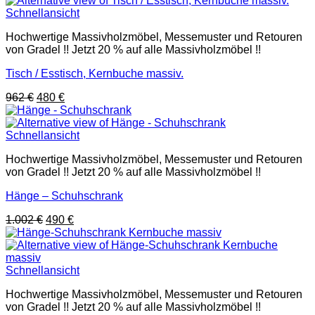
1.119 €
590 €.
Schnellansicht
Hochwertige Massivholzmöbel, Messemuster und Retouren
von Gradel !! Jetzt 20 % auf alle Massivholzmöbel !!
Tisch / Esstisch, Kernbuche massiv.
Ursprünglicher
Aktueller
962
€
480
€
Preis
Preis
war:
ist:
962 €
480 €.
Schnellansicht
Hochwertige Massivholzmöbel, Messemuster und Retouren
von Gradel !! Jetzt 20 % auf alle Massivholzmöbel !!
Hänge – Schuhschrank
Ursprünglicher
Aktueller
1.002
€
490
€
Preis
Preis
war:
ist:
1.002 €
490 €.
Schnellansicht
Hochwertige Massivholzmöbel, Messemuster und Retouren
von Gradel !! Jetzt 20 % auf alle Massivholzmöbel !!