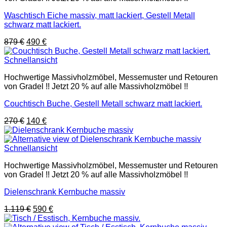
Waschtisch Eiche massiv, matt lackiert, Gestell Metall
schwarz matt lackiert.
Ursprünglicher
Aktueller
879
€
490
€
Preis
Preis
war:
ist:
Schnellansicht
879 €
490 €.
Hochwertige Massivholzmöbel, Messemuster und Retouren
von Gradel !! Jetzt 20 % auf alle Massivholzmöbel !!
Couchtisch Buche, Gestell Metall schwarz matt lackiert.
Ursprünglicher
Aktueller
270
€
140
€
Preis
Preis
war:
ist:
270 €
140 €.
Schnellansicht
Hochwertige Massivholzmöbel, Messemuster und Retouren
von Gradel !! Jetzt 20 % auf alle Massivholzmöbel !!
Dielenschrank Kernbuche massiv
Ursprünglicher
Aktueller
1.119
€
590
€
Preis
Preis
war:
ist: