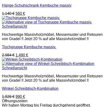
Hänge-Schuhschrank Kernbuche massiv
Ursprünglicher
Aktueller
1.140
€
560
€
Preis
Preis
war:
ist:
1.140 €
560 €.
Schnellansicht
Hochwertige Massivholzmöbel, Messemuster und Retouren
von Gradel !! Jetzt 20 % auf alle Massivholzmöbel !!
Tischgruppe Kernbuche massiv.
Ursprünglicher
Aktueller
2.984
€
1.490
€
Preis
Preis
war:
ist:
2.984 €
1.490 €.
Schnellansicht
Hochwertige Massivholzmöbel, Messemuster und Retouren
von Gradel !! Jetzt 20 % auf alle Massivholzmöbel !!
Winkel-Schreibtisch-Kombination
Ursprünglicher
Aktueller
1.926
€
990
€
Preis
Preis
Öffnungszeiten
war:
ist:
Wir haben Montag bis Freitag durchgehend geöffnet.