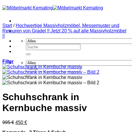
Zum
Inhalt
springen
Start
/
Hochwertige Massivholzmöbel, Messemuster und
Retouren von Gradel !! Jetzt 20 % auf alle Massivholzmöbel
!!
Suchen
nach:
Filter
Suchen
nach:
Schuhschrank in
Kernbuche massiv
Ursprünglicher
Aktueller
995
€
450
€
Preis
Preis