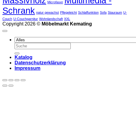
Massivholz
Multimedia -
Microfaser
Schrank
natur gewachst
Pflegeleicht
Schlaffunktion
Sofa
Stauraum
U-
Couch
U-Couchgarnitur
Wohnlandschaft
XXL
Copyright 2026 ©
Möbelmarkt Kemating
Suchen
nach:
Katalog
Datenschutzerklärung
Impressum