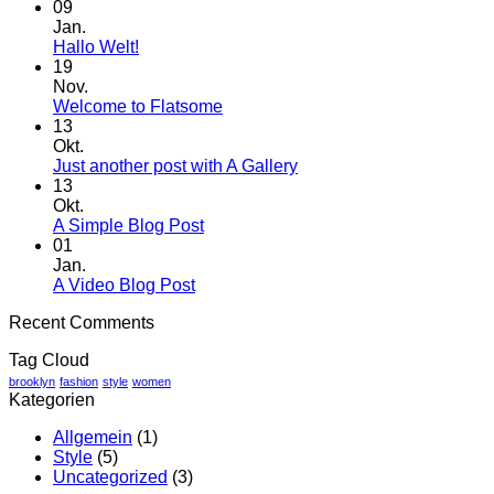
09
Jan.
Keine
Hallo Welt!
Kommentare
19
zu
Nov.
Hallo
Keine
Welcome to Flatsome
Welt!
Kommentare
13
zu
Okt.
Welcome
Keine
Just another post with A Gallery
to
Kommentare
13
Flatsome
zu
Okt.
Just
Keine
A Simple Blog Post
another
Kommentare
01
zu
post
Jan.
A
with
Keine
A Video Blog Post
Simple
A
Kommentare
Recent Comments
zu
Blog
Gallery
A
Post
Tag Cloud
Video
Blog
brooklyn
fashion
style
women
Kategorien
Post
Allgemein
(1)
Style
(5)
Uncategorized
(3)