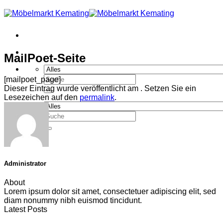
Zum
Inhalt
springen
MailPoet-Seite
Suchen
[mailpoet_page]
nach:
Dieser Eintrag wurde veröffentlicht am . Setzen Sie ein
Lesezeichen auf den
permalink
.
Suchen
nach:
Administrator
About
Lorem ipsum dolor sit amet, consectetuer adipiscing elit, sed
diam nonummy nibh euismod tincidunt.
Latest Posts