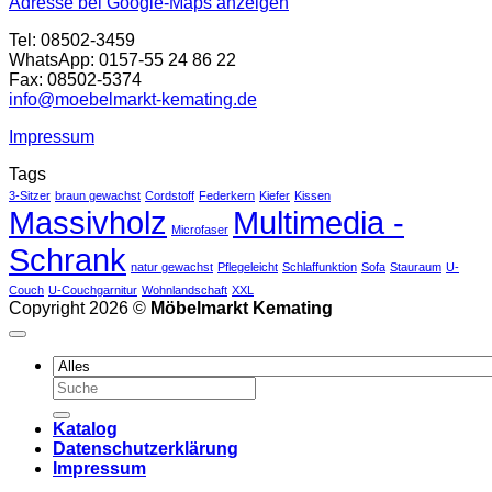
Adresse bei Google-Maps anzeigen
Tel: 08502-3459
WhatsApp: 0157-55 24 86 22
Fax: 08502-5374
info@moebelmarkt-kemating.de
Impressum
Tags
3-Sitzer
braun gewachst
Cordstoff
Federkern
Kiefer
Kissen
Massivholz
Multimedia -
Microfaser
Schrank
natur gewachst
Pflegeleicht
Schlaffunktion
Sofa
Stauraum
U-
Couch
U-Couchgarnitur
Wohnlandschaft
XXL
Copyright 2026 ©
Möbelmarkt Kemating
Suchen
nach:
Katalog
Datenschutzerklärung
Impressum