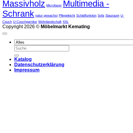
Massivholz
Multimedia -
Microfaser
Schrank
natur gewachst
Pflegeleicht
Schlaffunktion
Sofa
Stauraum
U-
Couch
U-Couchgarnitur
Wohnlandschaft
XXL
Copyright 2026 ©
Möbelmarkt Kemating
Suchen
nach:
Katalog
Datenschutzerklärung
Impressum