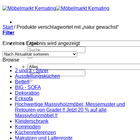
Zum
Inhalt
springen
Start
/
Produkte verschlagwortet mit „natur gewachst“
Filter
Einzelnes Ergebnis wird angezeigt
Suchen
nach:
Browse
2 und 3 - Sitzer
Suchen
Ausstellungsküchen
nach:
Betten
BIG - SOFA
Dekoration
Ecksofa
Hochwertige Massivholzmöbel, Messemuster und
Retouren von Gradel !! Jetzt 20 % auf alle
Massivholzmöbel !!
Kleiderschrank
Kommoden
Küchenreferenzen
Matratzen und Lattenroste