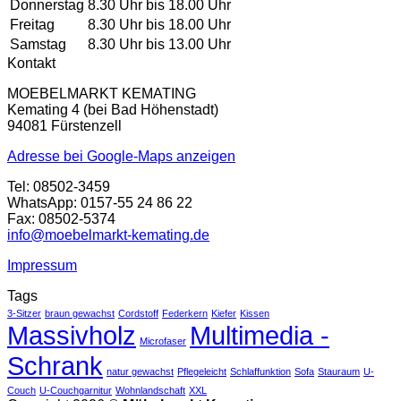
Donnerstag
8.30 Uhr bis 18.00 Uhr
Freitag
8.30 Uhr bis 18.00 Uhr
Samstag
8.30 Uhr bis 13.00 Uhr
Kontakt
MOEBELMARKT KEMATING
Kemating 4 (bei Bad Höhenstadt)
94081 Fürstenzell
Adresse bei Google-Maps anzeigen
Tel: 08502-3459
WhatsApp: 0157-55 24 86 22
Fax: 08502-5374
info@moebelmarkt-kemating.de
Impressum
Tags
3-Sitzer
braun gewachst
Cordstoff
Federkern
Kiefer
Kissen
Massivholz
Multimedia -
Microfaser
Schrank
natur gewachst
Pflegeleicht
Schlaffunktion
Sofa
Stauraum
U-
Couch
U-Couchgarnitur
Wohnlandschaft
XXL