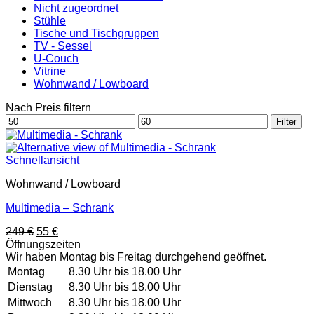
Nicht zugeordnet
Stühle
Tische und Tischgruppen
TV - Sessel
U-Couch
Vitrine
Wohnwand / Lowboard
Nach Preis filtern
Min.
Max.
Filter
Preis
Preis
Schnellansicht
Wohnwand / Lowboard
Multimedia – Schrank
Ursprünglicher
Aktueller
249
€
55
€
Preis
Preis
Öffnungszeiten
war:
ist:
Wir haben Montag bis Freitag durchgehend geöffnet.
249 €
55 €.
Montag
8.30 Uhr bis 18.00 Uhr
Dienstag
8.30 Uhr bis 18.00 Uhr
Mittwoch
8.30 Uhr bis 18.00 Uhr