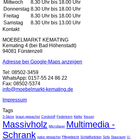
Mittwoch
8.30 Uhr bis 18.00 Uhr
Donnerstag
8.30 Uhr bis 18.00 Uhr
Freitag
8.30 Uhr bis 18.00 Uhr
Samstag
8.30 Uhr bis 13.00 Uhr
Kontakt
MOEBELMARKT KEMATING
Kemating 4 (bei Bad Höhenstadt)
94081 Fürstenzell
Adresse bei Google-Maps anzeigen
Tel: 08502-3459
WhatsApp: 0157-55 24 86 22
Fax: 08502-5374
info@moebelmarkt-kemating.de
Impressum
Tags
3-Sitzer
braun gewachst
Cordstoff
Federkern
Kiefer
Kissen
Massivholz
Multimedia -
Microfaser
Schrank
natur gewachst
Pflegeleicht
Schlaffunktion
Sofa
Stauraum
U-