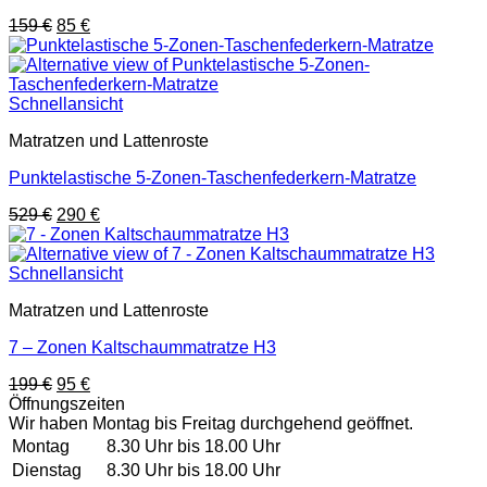
Ursprünglicher
Aktueller
159
€
85
€
Preis
Preis
war:
ist:
159 €
85 €.
Schnellansicht
Matratzen und Lattenroste
Punktelastische 5-Zonen-Taschenfederkern-Matratze
Ursprünglicher
Aktueller
529
€
290
€
Preis
Preis
war:
ist:
529 €
290 €.
Schnellansicht
Matratzen und Lattenroste
7 – Zonen Kaltschaummatratze H3
Ursprünglicher
Aktueller
199
€
95
€
Preis
Preis
Öffnungszeiten
war:
ist:
Wir haben Montag bis Freitag durchgehend geöffnet.
199 €
95 €.
Montag
8.30 Uhr bis 18.00 Uhr
Dienstag
8.30 Uhr bis 18.00 Uhr