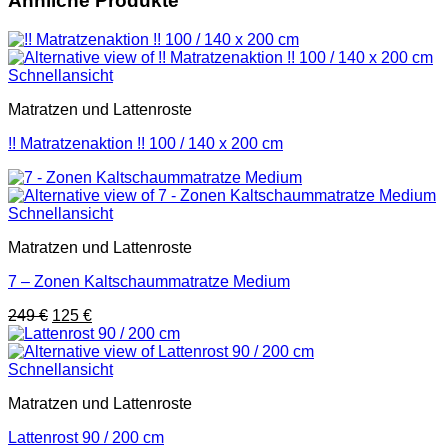
Ähnliche Produkte
Schnellansicht
Matratzen und Lattenroste
!! Matratzenaktion !! 100 / 140 x 200 cm
Schnellansicht
Matratzen und Lattenroste
7 – Zonen Kaltschaummatratze Medium
Ursprünglicher
Aktueller
249
€
125
€
Preis
Preis
war:
ist:
249 €
125 €.
Schnellansicht
Matratzen und Lattenroste
Lattenrost 90 / 200 cm