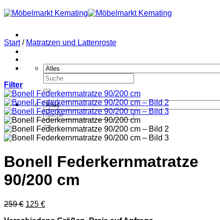
Zum
Inhalt
springen
Start
/
Matratzen und Lattenroste
Suchen
Filter
nach:
Suchen
nach:
Bonell Federkernmatratze
90/200 cm
Ursprünglicher
Aktueller
259
€
125
€
Preis
Preis