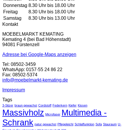
Donnerstag
8.30 Uhr bis 18.00 Uhr
Freitag
8.30 Uhr bis 18.00 Uhr
Samstag
8.30 Uhr bis 13.00 Uhr
Kontakt
MOEBELMARKT KEMATING
Kemating 4 (bei Bad Höhenstadt)
94081 Fürstenzell
Adresse bei Google-Maps anzeigen
Tel: 08502-3459
WhatsApp: 0157-55 24 86 22
Fax: 08502-5374
info@moebelmarkt-kemating.de
Impressum
Tags
3-Sitzer
braun gewachst
Cordstoff
Federkern
Kiefer
Kissen
Massivholz
Multimedia -
Microfaser
Schrank
natur gewachst
Pflegeleicht
Schlaffunktion
Sofa
Stauraum
U-