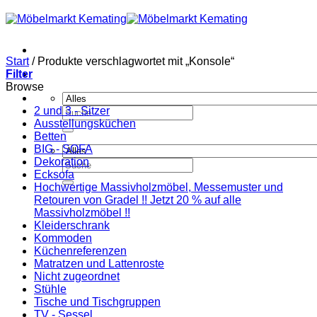
Zum
Inhalt
springen
Start
/
Produkte verschlagwortet mit „Konsole“
Filter
Browse
2 und 3 - Sitzer
Suchen
Ausstellungsküchen
nach:
Betten
BIG - SOFA
Dekoration
Suchen
Ecksofa
nach:
Hochwertige Massivholzmöbel, Messemuster und
Retouren von Gradel !! Jetzt 20 % auf alle
Massivholzmöbel !!
Kleiderschrank
Kommoden
Küchenreferenzen
Matratzen und Lattenroste
Nicht zugeordnet
Stühle
Tische und Tischgruppen
TV - Sessel