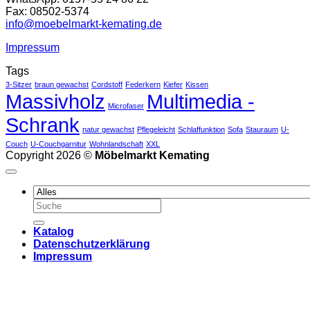
Fax: 08502-5374
info@moebelmarkt-kemating.de
Impressum
Tags
3-Sitzer
braun gewachst
Cordstoff
Federkern
Kiefer
Kissen
Massivholz
Multimedia -
Microfaser
Schrank
natur gewachst
Pflegeleicht
Schlaffunktion
Sofa
Stauraum
U-
Couch
U-Couchgarnitur
Wohnlandschaft
XXL
Copyright 2026 ©
Möbelmarkt Kemating
Suchen
nach:
Katalog
Datenschutzerklärung
Impressum